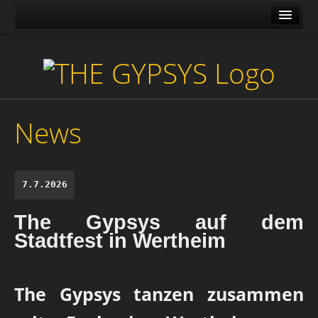
News
Über uns
Media
Galerie
News
Tour
Shop
7.7.2026
Gäste
Kontakt
The Gypsys auf dem
Stadtfest in Wertheim
The Gypsys tanzen zusammen