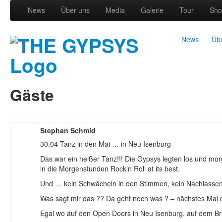
News
Über uns
Media
Galerie
Tour
Sho
News
Üb
Gäste
Stephan Schmid
30.04 Tanz in den Mai … in Neu Isenburg
Das war ein heißer Tanz!!! Die Gypsys legten los und mo
in die Morgenstunden Rock’n Roll at its best.
Und … kein Schwächeln in den Stimmen, kein Nachlassen d
Was sagt mir das ?? Da geht noch was ? – nächstes Mal 
Egal wo auf den Open Doors in Neu Isenburg, auf dem Br