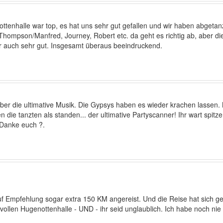
ttenhalle war top, es hat uns sehr gut gefallen und wir haben abgetanzt
Thompson/Manfred, Journey, Robert etc. da geht es richtig ab, aber 
 auch sehr gut. Insgesamt überaus beeindruckend.
r aber die ultimative Musik. Die Gypsys haben es wieder krachen lasse
ie tanzten als standen... der ultimative Partyscanner! Ihr wart spitze
. Danke euch ?.
uf Empfehlung sogar extra 150 KM angereist. Und die Reise hat sich gel
ollen Hugenottenhalle - UND - ihr seid unglaublich. Ich habe noch nie