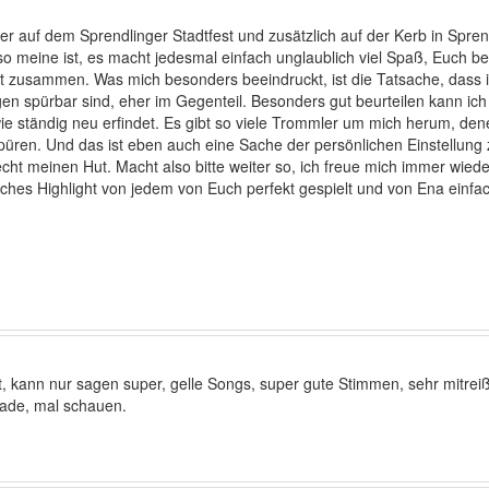
der auf dem Sprendlinger Stadtfest und zusätzlich auf der Kerb in Spr
 so meine ist, es macht jedesmal einfach unglaublich viel Spaß, Euch
ight zusammen. Was mich besonders beeindruckt, ist die Tatsache, dass i
 spürbar sind, eher im Gegenteil. Besonders gut beurteilen kann ich 
ie ständig neu erfindet. Es gibt so viele Trommler um mich herum, denen
 spüren. Und das ist eben auch eine Sache der persönlichen Einstellun
cht meinen Hut. Macht also bitte weiter so, ich freue mich immer wieder
kliches Highlight von jedem von Euch perfekt gespielt und von Ena ei
, kann nur sagen super, gelle Songs, super gute Stimmen, sehr mitre
chade, mal schauen.