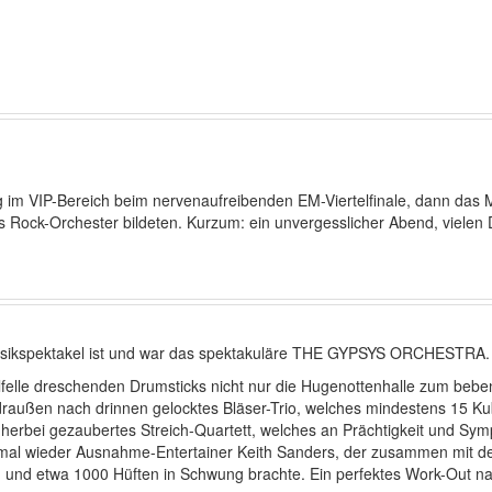
g im VIP-Bereich beim nervenaufreibenden EM-Viertelfinale, dann das
es Rock-Orchester bildeten. Kurzum: ein unvergesslicher Abend, vielen
 Musikspektakel ist und war das spektakuläre THE GYPSYS ORCHESTRA.
felle dreschenden Drumsticks nicht nur die Hugenottenhalle zum beben, 
draußen nach drinnen gelocktes Bläser-Trio, welches mindestens 15 Kub
herbei gezaubertes Streich-Quartett, welches an Prächtigkeit und Sym
inmal wieder Ausnahme-Entertainer Keith Sanders, der zusammen mit d
 und etwa 1000 Hüften in Schwung brachte. Ein perfektes Work-Out na