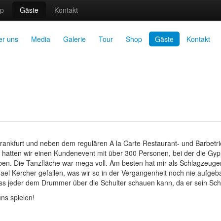
p
Gäste
Kontakt
er uns
Media
Galerie
Tour
Shop
Gäste
Kontakt
rankfurt und neben dem regulären A la Carte Restaurant- und Barbetrie
 hatten wir einen Kundenevent mit über 300 Personen, bei der die Gyp
ben. Die Tanzfläche war mega voll. Am besten hat mir als Schlagzeuger
el Kercher gefallen, was wir so in der Vergangenheit noch nie aufgeba
dass jeder dem Drummer über die Schulter schauen kann, da er sein Sc
ns spielen!