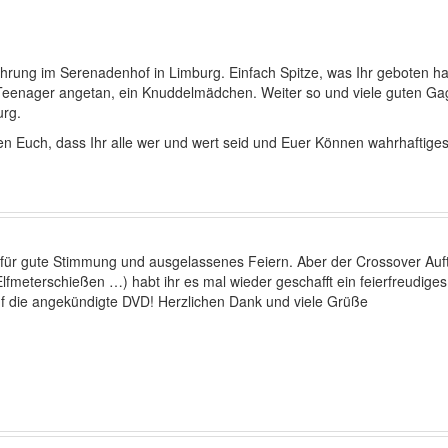
hrung im Serenadenhof in Limburg. Einfach Spitze, was Ihr geboten hab
e Teenager angetan, ein Knuddelmädchen. Weiter so und viele guten G
urg.
 Euch, dass Ihr alle wer und wert seid und Euer Können wahrhaftiges
für gute Stimmung und ausgelassenes Feiern. Aber der Crossover Auftr
lfmeterschießen …) habt ihr es mal wieder geschafft ein feierfreudige
auf die angekündigte DVD! Herzlichen Dank und viele Grüße