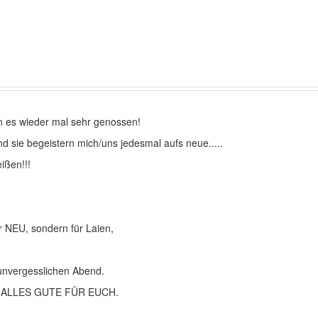
n es wieder mal sehr genossen!
nd sie begeistern mich/uns jedesmal aufs neue.....
ißen!!!
r NEU, sondern für Laien,
 unvergesslichen Abend.
 ?? ALLES GUTE FÜR EUCH.