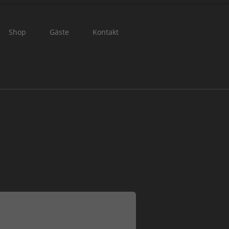
eriger
Nächstes
Nächstes
t
Monat
Jahr
Shop
Gäste
Kontakt