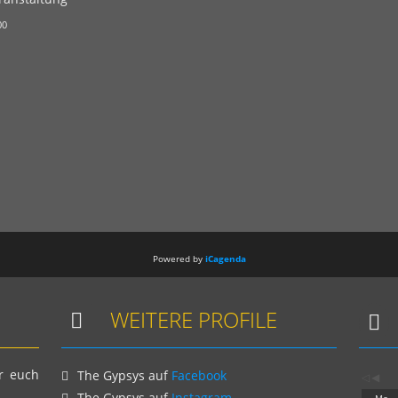
00
Powered by
iCagenda
WEITERE PROFILE
r euch
The Gypsys auf
Facebook
The Gypsys auf
Instagram
Mo