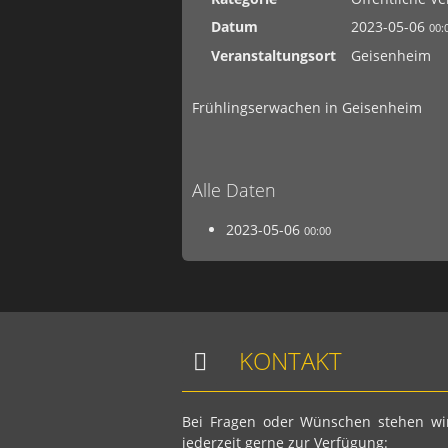
Datum
2023-05-06
00:
Veranstaltungsort
Geisenheim
Frühlingserwachen in Geisenheim
Alle Daten
2023-05-06
00:00
KONTAKT
Bei Fragen oder Wünschen stehen wi
jederzeit gerne zur Verfügung: