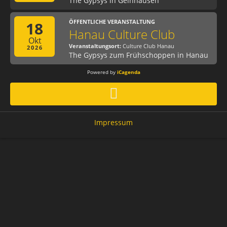
The Gypsys in Gelnhausen
ÖFFENTLICHE VERANSTALTUNG
18
Hanau Culture Club
Okt
Veranstaltungsort:
Culture Club Hanau
2026
The Gypsys zum Frühschoppen in Hanau
Powered by
iCagenda
Impressum