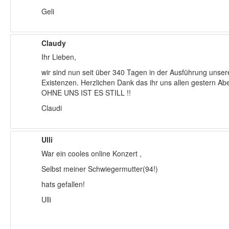
Geli
Claudy
Ihr Lieben,
wir sind nun seit über 340 Tagen in der Ausführung unse
Existenzen. Herzlichen Dank das ihr uns allen gestern Ab
OHNE UNS IST ES STILL !!
Claudi
Ulli
War ein cooles online Konzert ,
Selbst meiner Schwiegermutter(94!)
hats gefallen!
Ulli