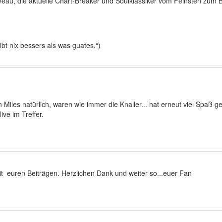
veau, die aktuelle Chart-Breaker und Soulklassiker vom Feinsten zum 
ibt nix bessers als was guates.“)
Miles natürlich, waren wie immer die Knaller... hat erneut viel Spaß g
ve im Treffer.
it euren Beiträgen. Herzlichen Dank und weiter so...euer Fan