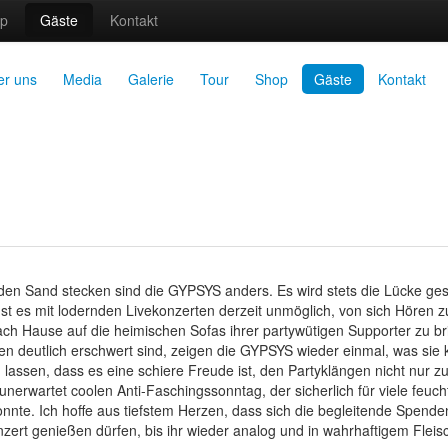
p
Gäste
Kontakt
er uns
Media
Galerie
Tour
Shop
Gäste
Kontakt
den Sand stecken sind die GYPSYS anders. Es wird stets die Lücke gesu
Ist es mit lodernden Livekonzerten derzeit unmöglich, von sich Hören 
nach Hause auf die heimischen Sofas ihrer partywütigen Supporter zu br
 deutlich erschwert sind, zeigen die GYPSYS wieder einmal, was sie
assen, dass es eine schiere Freude ist, den Partyklängen nicht nur z
unerwartet coolen Anti-Faschingssonntag, der sicherlich für viele feuc
onnte. Ich hoffe aus tiefstem Herzen, dass sich die begleitende Spend
ert genießen dürfen, bis ihr wieder analog und in wahrhaftigem Fleisc