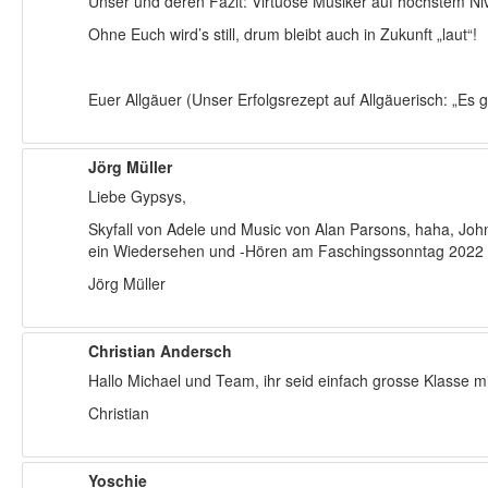
Unser und deren Fazit: Virtuose Musiker auf höchstem Ni
Ohne Euch wird’s still, drum bleibt auch in Zukunft „laut“!
Euer Allgäuer (Unser Erfolgsrezept auf Allgäuerisch: „Es g
Jörg Müller
Liebe Gypsys,
Skyfall von Adele und Music von Alan Parsons, haha, John 
ein Wiedersehen und -Hören am Faschingssonntag 2022 li
Jörg Müller
Christian Andersch
Hallo Michael und Team, ihr seid einfach grosse Klasse m
Christian
Yoschie