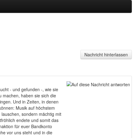
Jahr
Monat
Monat
Jahr
Nachricht hinterlassen
cht - und gefunden -, wie sie
zu machen, haben sie sich die
ingen. Und in Zeiten, in denen
 können: Musik auf höchstem
u lauschen, sondern mächtig mit
htfröhlich endete und somit das
enaktion für euer Bandkonto
he vor uns steht und in die