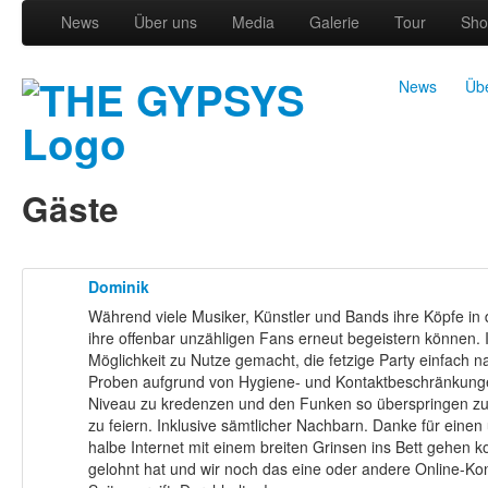
News
Über uns
Media
Galerie
Tour
Sho
News
Üb
Gäste
Dominik
Während viele Musiker, Künstler und Bands ihre Köpfe in 
ihre offenbar unzähligen Fans erneut begeistern können. 
Möglichkeit zu Nutze gemacht, die fetzige Party einfach 
Proben aufgrund von Hygiene- und Kontaktbeschränkungen
Niveau zu kredenzen und den Funken so überspringen zu l
zu feiern. Inklusive sämtlicher Nachbarn. Danke für einen 
halbe Internet mit einem breiten Grinsen ins Bett gehen k
gelohnt hat und wir noch das eine oder andere Online-Konz