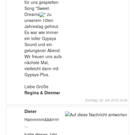
für uns gespielten
Song "Sweet-
Dreams
" zu
unserem 10ten
Jahrestag gefreut.
Es war wie immer
ein toller Gypsys
Sound und ein
gelungener Abend.
Wir freuen uns aufs
nächste Mal,
vielleicht dann mit
Gypsys-Plus.
Liebe Grüße
Regina & Dietmar
Sonntag, 29. Juli 2018 16:26
Dieter
Hammmmääärrrrr
...
hatte dieses Jahr