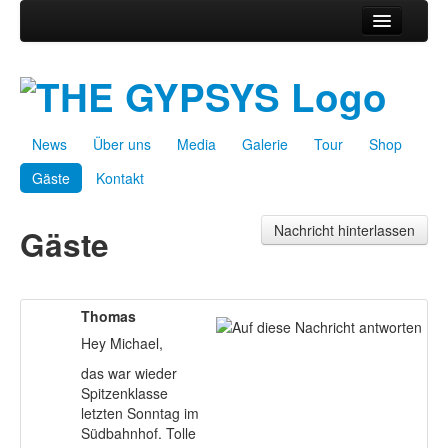
News
Über uns
Media
News
Über uns
Media
Galerie
Tour
Shop
Galerie
Gäste
Kontakt
Tour
Shop
Nachricht hinterlassen
Gäste
Gäste
Kontakt
Thomas
Hey Michael,
das war wieder
Spitzenklasse
letzten Sonntag im
Südbahnhof. Tolle