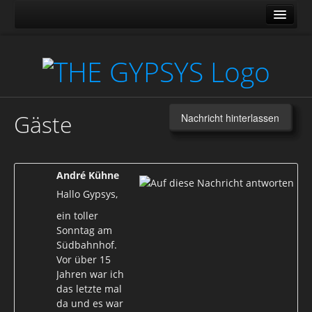
News
Über uns
Media
Galerie
Gäste
Nachricht hinterlassen
Tour
Shop
André Kühne
Gäste
Hallo Gypsys,
Kontakt
ein toller
Sonntag am
Südbahnhof.
Vor über 15
Jahren war ich
das letzte mal
da und es war