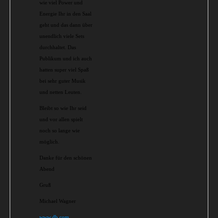
wie viel Power und
Energie Ihr in den Saal
geht und das dann über
unendlich viele Sets
durchhaltet. Das
Publikum und ich auch
hatten super viel Spaß
bei sehr guter Musik
und netten Leuten.
Bleibt so wie Ihr seid
und vor allen spielt
noch so lange wie
möglich.
Danke für den schönen
Abend
Gruß
Michael Wagner
www.db.com