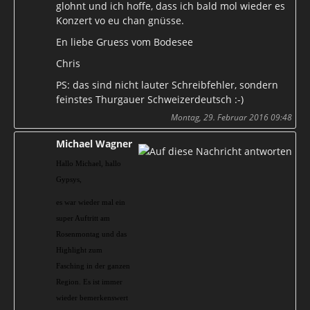
glohnt und ich hoffe, dass ich bald mol wieder es
Konzert vo eu chan gnüsse.
En liebe Gruess vom Bodesee
Chris
PS: das sind nicht lauter Schreibfehler, sondern
feinstes Thurgauer Schweizerdeutsch :-)
Montag, 29. Februar 2016 09:48
Michael Wagner
Hallo Michael, hallo
Gypsys,
es war wieder mal ein
super Auftritt am
Rosenmontag und das
Highlight zum
Fasching in der ganzen
Region. Es ist immer
wieder bemerkenswert