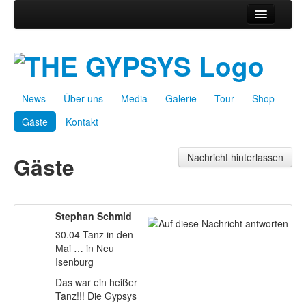
News
Über uns
Media
News
Über uns
Media
Galerie
Tour
Shop
Galerie
Gäste
Kontakt
Tour
Shop
Nachricht hinterlassen
Gäste
Gäste
Kontakt
Stephan Schmid
30.04 Tanz in den
Mai … in Neu
Isenburg
Das war ein heißer
Tanz!!! Die Gypsys