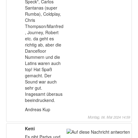
Speck", Carlos
Santanas (super
Rumba), Coldplay,
Chris
Thompson/Manfred
, Journey, Robert
etc. da geht es
richtig ab, aber die
Dancefloor
Nummern und die
Latins waren auch
top! Hat Spaß
gemacht. Der
Sound war auch
sehr gut.
Insgesamt überaus
beeindruckend.
Andreas Kup
Montag, 06. Mai 2024 14:59
Ketti
Es gibt Partys und