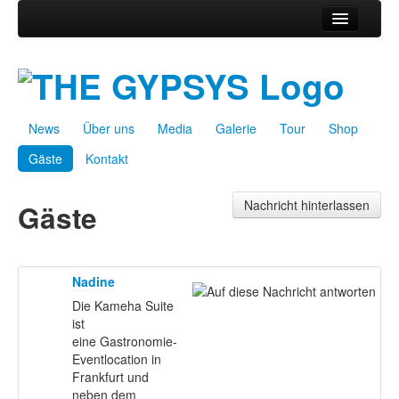
News
Über uns
Media
News
Über uns
Media
Galerie
Tour
Shop
Galerie
Gäste
Kontakt
Tour
Shop
Nachricht hinterlassen
Gäste
Gäste
Kontakt
Nadine
Die Kameha Suite
ist
eine Gastronomie-
Eventlocation in
Frankfurt und
neben dem